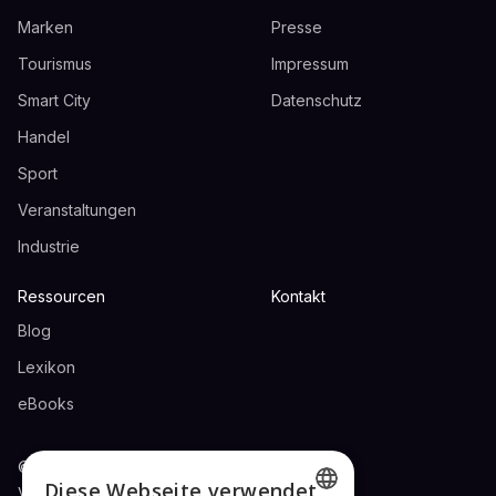
Marken
Presse
Tourismus
Impressum
Smart City
Datenschutz
Handel
Sport
Veranstaltungen
Industrie
Ressourcen
Kontakt
Blog
Lexikon
eBooks
© 2024 ZAUBAR UG. Alle Rechte
Diese Webseite verwendet
vorbehalten.