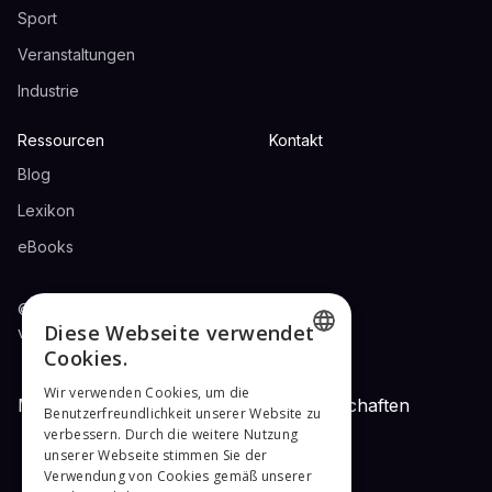
Sport
Veranstaltungen
Industrie
Ressourcen
Kontakt
Blog
Lexikon
eBooks
© 2024 ZAUBAR UG. Alle Rechte
Diese Webseite verwendet
vorbehalten.
Cookies.
ENGLISH
Wir verwenden Cookies, um die
Mitgliedschaften und Netzwerkpartnerschaften
Benutzerfreundlichkeit unserer Website zu
GERMAN
verbessern. Durch die weitere Nutzung
unserer Webseite stimmen Sie der
Verwendung von Cookies gemäß unserer