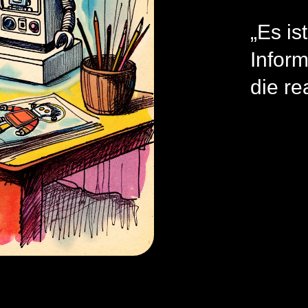
„Es is
Inform
die re